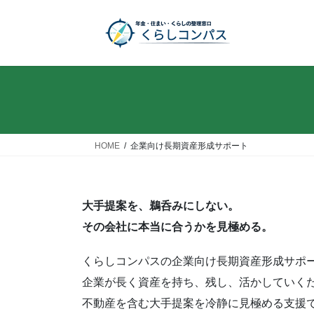
コ
ナ
ン
ビ
テ
ゲ
ン
ー
ツ
シ
へ
ョ
ス
ン
キ
に
ッ
移
HOME
企業向け長期資産形成サポート
プ
動
大手提案を、鵜呑みにしない。
その会社に本当に合うかを見極める。
くらしコンパスの企業向け長期資産形成サポ
企業が長く資産を持ち、残し、活かしていく
不動産を含む大手提案を冷静に見極める支援