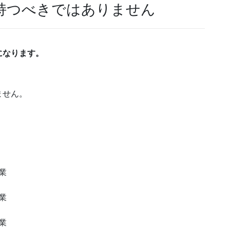
持つべきではありません
になります。
ません。
業
業
業